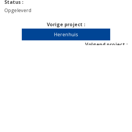
Status :
Opgeleverd
Vorige project :
Herenhuis
Volgend project :
Bosscheweg
Gerelateerde projecten
Monumentale boerderij
Haarsteeg