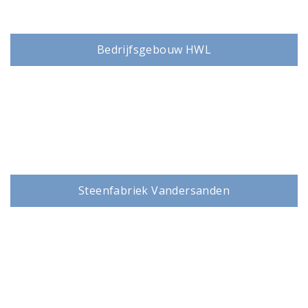
Bedrijfsgebouw HWL
Empel
Steenfabriek Vandersanden
Hedikhuizen