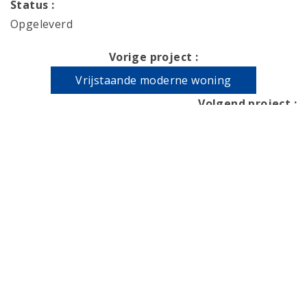
Status :
Opgeleverd
Vorige project :
Vrijstaande moderne woning
Volgend project :
Herenhuis
Gerelateerde projecten
Herenhuis
Empel