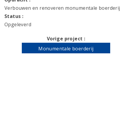
Verbouwen en renoveren monumentale boerderij
Status :
Opgeleverd
Vorige project :
Monumentale boerderij
Volgend project :
Vrijstaande woning
Gerelateerde projecten
Renovatie gemeentelijk monument